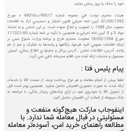
خود را حذف یا بروز رسانی نمایند.
هيئت محترم دولت طي مصوبه شماره 99517/ت49016 ه مورخ
01/09/1393، آيين نامه اجرايي قانون انتشار و دسترسي آزاد به اطلاعات
مصوب سال 1388 را تصويب و ابلاغ نموده است. بر اين اساس و به استناد
مواد 5 و 9 آيين نامه اجرايي و همچنين با تکيه بر نامه شماره 111321/60
مورخ 18/05/1394 معاونت محترم طرح و برنامه وزارت متبوع مبني بر
اينکه اطلاعات عمومي کليه طرحها، بنگاهها و واحدها به تفکيک و اعم از نام
واحد، آدرس، اطلاعات تماس ، آدرس پرتال و سايتها ي اطلاع رساني، ايميل،
محصول و خدمات ارائه شده جزء اقلام محرمانه تلقي نمي گردد.
پیام پلیس فتا :
لطفا پیش از انجام معامله و هر نوع پرداخت وجه، از صحت کالا یا خدمات
ارائه شده، به صورت حضوری اطمینان حاصل نمایید. همچنین بهتر است قبل
از تحویل کالا یا خودروی خود در ازای چک‌های رمزدار بانکی، با مراجعه به
بانک مربوطه از اصالت آن اطمینان حاصل کنید.
اینفوجاب مارکت هیچ‌گونه منفعت و
مسئولیتی در قبال معامله شما ندارد. با
مطالعه راهنمای خرید امن، آسوده‌تر معامله