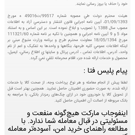
خود را حذف یا بروز رسانی نمایند.
هيئت محترم دولت طي مصوبه شماره 99517/ت49016 ه مورخ
01/09/1393، آيين نامه اجرايي قانون انتشار و دسترسي آزاد به اطلاعات
مصوب سال 1388 را تصويب و ابلاغ نموده است. بر اين اساس و به استناد
مواد 5 و 9 آيين نامه اجرايي و همچنين با تکيه بر نامه شماره 111321/60
مورخ 18/05/1394 معاونت محترم طرح و برنامه وزارت متبوع مبني بر
اينکه اطلاعات عمومي کليه طرحها، بنگاهها و واحدها به تفکيک و اعم از نام
واحد، آدرس، اطلاعات تماس ، آدرس پرتال و سايتها ي اطلاع رساني، ايميل،
محصول و خدمات ارائه شده جزء اقلام محرمانه تلقي نمي گردد.
پیام پلیس فتا :
لطفا پیش از انجام معامله و هر نوع پرداخت وجه، از صحت کالا یا خدمات
ارائه شده، به صورت حضوری اطمینان حاصل نمایید. همچنین بهتر است قبل
از تحویل کالا یا خودروی خود در ازای چک‌های رمزدار بانکی، با مراجعه به
بانک مربوطه از اصالت آن اطمینان حاصل کنید.
اینفوجاب مارکت هیچ‌گونه منفعت و
مسئولیتی در قبال معامله شما ندارد. با
مطالعه راهنمای خرید امن، آسوده‌تر معامله