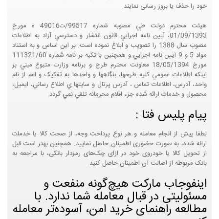
خود را حذف یا بروز رسانی نمایند.
هيئت محترم دولت طي مصوبه شماره 99517/ت49016 ه مورخ
01/09/1393، آيين نامه اجرايي قانون انتشار و دسترسي آزاد به اطلاعات
مصوب سال 1388 را تصويب و ابلاغ نموده است. بر اين اساس و به استناد
مواد 5 و 9 آيين نامه اجرايي و همچنين با تکيه بر نامه شماره 111321/60
مورخ 18/05/1394 معاونت محترم طرح و برنامه وزارت متبوع مبني بر
اينکه اطلاعات عمومي کليه طرحها، بنگاهها و واحدها به تفکيک و اعم از نام
واحد، آدرس، اطلاعات تماس ، آدرس پرتال و سايتها ي اطلاع رساني، ايميل،
محصول و خدمات ارائه شده جزء اقلام محرمانه تلقي نمي گردد.
پیام پلیس فتا :
لطفا پیش از انجام معامله و هر نوع پرداخت وجه، از صحت کالا یا خدمات
ارائه شده، به صورت حضوری اطمینان حاصل نمایید. همچنین بهتر است قبل
از تحویل کالا یا خودروی خود در ازای چک‌های رمزدار بانکی، با مراجعه به
بانک مربوطه از اصالت آن اطمینان حاصل کنید.
اینفوجاب مارکت هیچ‌گونه منفعت و
مسئولیتی در قبال معامله شما ندارد. با
مطالعه راهنمای خرید امن، آسوده‌تر معامله