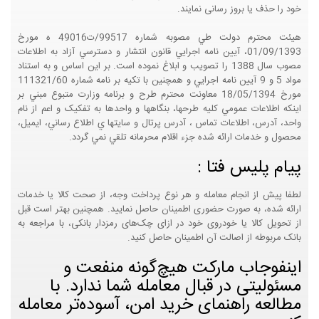
خود را حذف یا بروز رسانی نمایند.
هيئت محترم دولت طي مصوبه شماره 99517/ت49016 ه مورخ
01/09/1393، آيين نامه اجرايي قانون انتشار و دسترسي آزاد به اطلاعات
مصوب سال 1388 را تصويب و ابلاغ نموده است. بر اين اساس و به استناد
مواد 5 و 9 آيين نامه اجرايي و همچنين با تکيه بر نامه شماره 111321/60
مورخ 18/05/1394 معاونت محترم طرح و برنامه وزارت متبوع مبني بر
اينکه اطلاعات عمومي کليه طرحها، بنگاهها و واحدها به تفکيک و اعم از نام
واحد، آدرس، اطلاعات تماس ، آدرس پرتال و سايتها ي اطلاع رساني، ايميل،
محصول و خدمات ارائه شده جزء اقلام محرمانه تلقي نمي گردد.
پیام پلیس فتا :
لطفا پیش از انجام معامله و هر نوع پرداخت وجه، از صحت کالا یا خدمات
ارائه شده، به صورت حضوری اطمینان حاصل نمایید. همچنین بهتر است قبل
از تحویل کالا یا خودروی خود در ازای چک‌های رمزدار بانکی، با مراجعه به
بانک مربوطه از اصالت آن اطمینان حاصل کنید.
اینفوجاب مارکت هیچ‌گونه منفعت و
مسئولیتی در قبال معامله شما ندارد. با
مطالعه راهنمای خرید امن، آسوده‌تر معامله