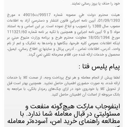
خود را حذف یا بروز رسانی نمایند.
هيئت محترم دولت طي مصوبه شماره 99517/ت49016 ه مورخ
01/09/1393، آيين نامه اجرايي قانون انتشار و دسترسي آزاد به اطلاعات
مصوب سال 1388 را تصويب و ابلاغ نموده است. بر اين اساس و به استناد
مواد 5 و 9 آيين نامه اجرايي و همچنين با تکيه بر نامه شماره 111321/60
مورخ 18/05/1394 معاونت محترم طرح و برنامه وزارت متبوع مبني بر
اينکه اطلاعات عمومي کليه طرحها، بنگاهها و واحدها به تفکيک و اعم از نام
واحد، آدرس، اطلاعات تماس ، آدرس پرتال و سايتها ي اطلاع رساني، ايميل،
محصول و خدمات ارائه شده جزء اقلام محرمانه تلقي نمي گردد.
پیام پلیس فتا :
لطفا پیش از انجام معامله و هر نوع پرداخت وجه، از صحت کالا یا خدمات
ارائه شده، به صورت حضوری اطمینان حاصل نمایید. همچنین بهتر است قبل
از تحویل کالا یا خودروی خود در ازای چک‌های رمزدار بانکی، با مراجعه به
بانک مربوطه از اصالت آن اطمینان حاصل کنید.
اینفوجاب مارکت هیچ‌گونه منفعت و
مسئولیتی در قبال معامله شما ندارد. با
مطالعه راهنمای خرید امن، آسوده‌تر معامله