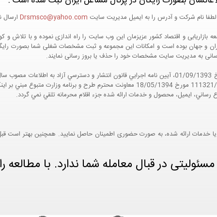
اعاتشان بصورت رایگان در پرتال مشاغل ایران ثبت شده است :
لطفا نام شرکت و آدرس را به ایمیل مدیریت سایت
Drsmsco@yahoo.com
ارسال نم
 و جهان بوده است و امکانات این مجموعه و ثبت مشخصات شغلی شما بصورت رایگان در
ع رسانی به مدیریت سایت مشخصات خود را حذف یا بروز رسانی نمایند.
مواد 5 و 9 آيين نامه اجرايي و همچنين با تکيه بر نامه شماره 111321/60 مورخ 18/05/1394 معاو
ع رساني، ايميل، محصول و خدمات ارائه شده جزء اقلام محرمانه تلقي نمي گردد.
یا خدمات ارائه شده، به صورت حضوری اطمینان حاصل نمایید. همچنین بهتر است قبل از
ئولیتی در قبال معامله شما ندارد. با مطالعه را