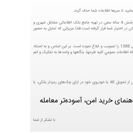
ایید تا سریعا اطلاعات شما حذف گردد.
پرتال مشاغل ایران در جهت رشد فرهنگ بازاریابی و کمک به جامعه بازاریابی و اقتصاد کشور عزیزمان این وب سایت را راه اندازی نموده و با تلاش و کوشش 4 ساله سعی در تهیه جامع بانک اطلاعاتی مشاغل شهری و
 اختیار شما قرار گرفته است.فلذا عزیزانی که تمایل به حضور
هيئت محترم دولت طي مصوبه شماره 99517/ت49016 ه مورخ 01/09/1393، آيين نامه اجرايي قانون انتشار و دسترسي آزاد به اطلاعات مصوب سال 1388 را تصويب و ابلاغ نموده است. بر اين اساس و به استناد
نت محترم طرح و برنامه وزارت متبوع مبني بر اينکه اطلاعات عمومي کليه طرحها، بنگاهها و واحدها به تفکيک و اعم
 تحویل کالا یا خودروی خود در ازای چک‌های رمزدار بانکی، با
هنمای خرید امن، آسوده‌تر معامله
با تشکر از شما