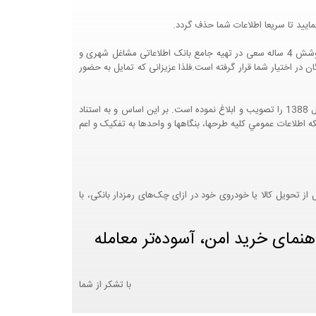
ایید تا سریعا اطلاعات شما حذف گردد.
پرتال مشاغل ایران در جهت رشد فرهنگ بازاریابی و کمک به جامعه بازاریابی و اقتصاد کشور عزیزمان این وب سایت را راه اندازی نموده و با تلاش و کوشش 4 ساله سعی در تهیه جامع بانک اطلاعاتی مشاغل شهری و
 اختیار شما قرار گرفته است.فلذا عزیزانی که تمایل به حضور
هيئت محترم دولت طي مصوبه شماره 99517/ت49016 ه مورخ 01/09/1393، آيين نامه اجرايي قانون انتشار و دسترسي آزاد به اطلاعات مصوب سال 1388 را تصويب و ابلاغ نموده است. بر اين اساس و به استناد
نت محترم طرح و برنامه وزارت متبوع مبني بر اينکه اطلاعات عمومي کليه طرحها، بنگاهها و واحدها به تفکيک و اعم
 تحویل کالا یا خودروی خود در ازای چک‌های رمزدار بانکی، با
هنمای خرید امن، آسوده‌تر معامله
با تشکر از شما