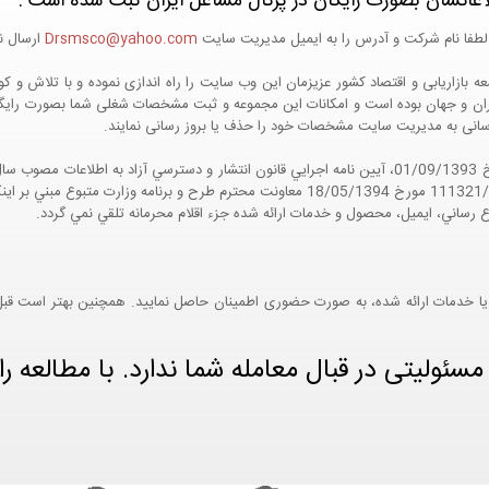
اعاتشان بصورت رایگان در پرتال مشاغل ایران ثبت شده است :
لطفا نام شرکت و آدرس را به ایمیل مدیریت سایت
Drsmsco@yahoo.com
ارسال نم
 و جهان بوده است و امکانات این مجموعه و ثبت مشخصات شغلی شما بصورت رایگان در
ع رسانی به مدیریت سایت مشخصات خود را حذف یا بروز رسانی نمایند.
مواد 5 و 9 آيين نامه اجرايي و همچنين با تکيه بر نامه شماره 111321/60 مورخ 18/05/1394 معاو
ع رساني، ايميل، محصول و خدمات ارائه شده جزء اقلام محرمانه تلقي نمي گردد.
یا خدمات ارائه شده، به صورت حضوری اطمینان حاصل نمایید. همچنین بهتر است قبل از
ئولیتی در قبال معامله شما ندارد. با مطالعه را