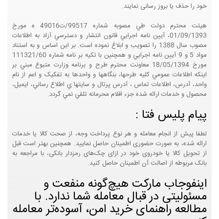
خود را حذف یا بروز رسانی نمایند.
هيئت محترم دولت طي مصوبه شماره 99517/ت49016 ه مورخ
01/09/1393، آيين نامه اجرايي قانون انتشار و دسترسي آزاد به اطلاعات
مصوب سال 1388 را تصويب و ابلاغ نموده است. بر اين اساس و به استناد
مواد 5 و 9 آيين نامه اجرايي و همچنين با تکيه بر نامه شماره 111321/60
مورخ 18/05/1394 معاونت محترم طرح و برنامه وزارت متبوع مبني بر
اينکه اطلاعات عمومي کليه طرحها، بنگاهها و واحدها به تفکيک و اعم از نام
واحد، آدرس، اطلاعات تماس ، آدرس پرتال و سايتها ي اطلاع رساني، ايميل،
محصول و خدمات ارائه شده جزء اقلام محرمانه تلقي نمي گردد.
پیام پلیس فتا :
لطفا پیش از انجام معامله و هر نوع پرداخت وجه، از صحت کالا یا خدمات
ارائه شده، به صورت حضوری اطمینان حاصل نمایید. همچنین بهتر است قبل
از تحویل کالا یا خودروی خود در ازای چک‌های رمزدار بانکی، با مراجعه به
بانک مربوطه از اصالت آن اطمینان حاصل کنید.
اینفوجاب مارکت هیچ‌گونه منفعت و
مسئولیتی در قبال معامله شما ندارد. با
مطالعه راهنمای خرید امن، آسوده‌تر معامله