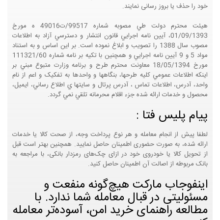
خود را حذف یا بروز رسانی نمایند.
هيئت محترم دولت طي مصوبه شماره 99517/ت49016 ه مورخ
01/09/1393، آيين نامه اجرايي قانون انتشار و دسترسي آزاد به اطلاعات
مصوب سال 1388 را تصويب و ابلاغ نموده است. بر اين اساس و به استناد
مواد 5 و 9 آيين نامه اجرايي و همچنين با تکيه بر نامه شماره 111321/60
مورخ 18/05/1394 معاونت محترم طرح و برنامه وزارت متبوع مبني بر
اينکه اطلاعات عمومي کليه طرحها، بنگاهها و واحدها به تفکيک و اعم از نام
واحد، آدرس، اطلاعات تماس ، آدرس پرتال و سايتها ي اطلاع رساني، ايميل،
محصول و خدمات ارائه شده جزء اقلام محرمانه تلقي نمي گردد.
پیام پلیس فتا :
لطفا پیش از انجام معامله و هر نوع پرداخت وجه، از صحت کالا یا خدمات
ارائه شده، به صورت حضوری اطمینان حاصل نمایید. همچنین بهتر است قبل
از تحویل کالا یا خودروی خود در ازای چک‌های رمزدار بانکی، با مراجعه به
بانک مربوطه از اصالت آن اطمینان حاصل کنید.
اینفوجاب مارکت هیچ‌گونه منفعت و
مسئولیتی در قبال معامله شما ندارد. با
مطالعه راهنمای خرید امن، آسوده‌تر معامله