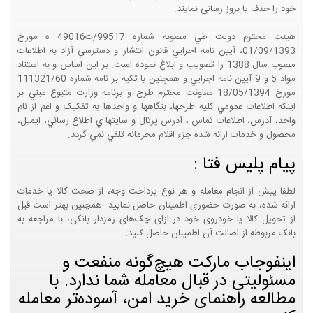
خود را حذف یا بروز رسانی نمایند.
هيئت محترم دولت طي مصوبه شماره 99517/ت49016 ه مورخ
01/09/1393، آيين نامه اجرايي قانون انتشار و دسترسي آزاد به اطلاعات
مصوب سال 1388 را تصويب و ابلاغ نموده است. بر اين اساس و به استناد
مواد 5 و 9 آيين نامه اجرايي و همچنين با تکيه بر نامه شماره 111321/60
مورخ 18/05/1394 معاونت محترم طرح و برنامه وزارت متبوع مبني بر
اينکه اطلاعات عمومي کليه طرحها، بنگاهها و واحدها به تفکيک و اعم از نام
واحد، آدرس، اطلاعات تماس ، آدرس پرتال و سايتها ي اطلاع رساني، ايميل،
محصول و خدمات ارائه شده جزء اقلام محرمانه تلقي نمي گردد.
پیام پلیس فتا :
لطفا پیش از انجام معامله و هر نوع پرداخت وجه، از صحت کالا یا خدمات
ارائه شده، به صورت حضوری اطمینان حاصل نمایید. همچنین بهتر است قبل
از تحویل کالا یا خودروی خود در ازای چک‌های رمزدار بانکی، با مراجعه به
بانک مربوطه از اصالت آن اطمینان حاصل کنید.
اینفوجاب مارکت هیچ‌گونه منفعت و
مسئولیتی در قبال معامله شما ندارد. با
مطالعه راهنمای خرید امن، آسوده‌تر معامله