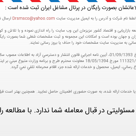
اعاتشان بصورت رایگان در پرتال مشاغل ایران ثبت شده است :
لطفا نام شرکت و آدرس را به ایمیل مدیریت سایت
Drsmsco@yahoo.com
ارسال نم
 و جهان بوده است و امکانات این مجموعه و ثبت مشخصات شغلی شما بصورت رایگان در
ع رسانی به مدیریت سایت مشخصات خود را حذف یا بروز رسانی نمایند.
مواد 5 و 9 آيين نامه اجرايي و همچنين با تکيه بر نامه شماره 111321/60 مورخ 18/05/1394 معاو
ع رساني، ايميل، محصول و خدمات ارائه شده جزء اقلام محرمانه تلقي نمي گردد.
یا خدمات ارائه شده، به صورت حضوری اطمینان حاصل نمایید. همچنین بهتر است قبل از
ئولیتی در قبال معامله شما ندارد. با مطالعه را