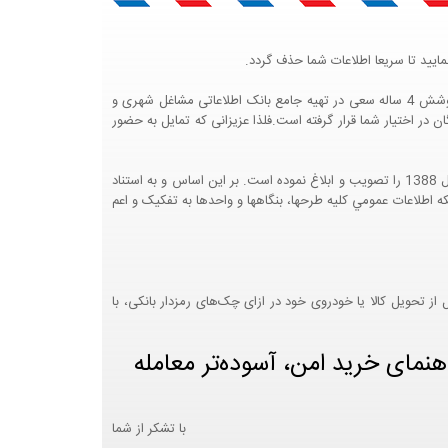
ایید تا سریعا اطلاعات شما حذف گردد.
پرتال مشاغل ایران در جهت رشد فرهنگ بازاریابی و کمک به جامعه بازاریابی و اقتصاد کشور عزیزمان این وب سایت را راه اندازی نموده و با تلاش و کوشش 4 ساله سعی در تهیه جامع بانک اطلاعاتی مشاغل شهری و
 اختیار شما قرار گرفته است.فلذا عزیزانی که تمایل به حضور
هيئت محترم دولت طي مصوبه شماره 99517/ت49016 ه مورخ 01/09/1393، آيين نامه اجرايي قانون انتشار و دسترسي آزاد به اطلاعات مصوب سال 1388 را تصويب و ابلاغ نموده است. بر اين اساس و به استناد
نت محترم طرح و برنامه وزارت متبوع مبني بر اينکه اطلاعات عمومي کليه طرحها، بنگاهها و واحدها به تفکيک و اعم
 تحویل کالا یا خودروی خود در ازای چک‌های رمزدار بانکی، با
هنمای خرید امن، آسوده‌تر معامله
با تشکر از شما