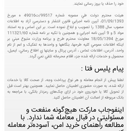
خود را حذف یا بروز رسانی نمایند.
هيئت محترم دولت طي مصوبه شماره 99517/ت49016 ه مورخ
01/09/1393، آيين نامه اجرايي قانون انتشار و دسترسي آزاد به اطلاعات
مصوب سال 1388 را تصويب و ابلاغ نموده است. بر اين اساس و به استناد
مواد 5 و 9 آيين نامه اجرايي و همچنين با تکيه بر نامه شماره 111321/60
مورخ 18/05/1394 معاونت محترم طرح و برنامه وزارت متبوع مبني بر
اينکه اطلاعات عمومي کليه طرحها، بنگاهها و واحدها به تفکيک و اعم از نام
واحد، آدرس، اطلاعات تماس ، آدرس پرتال و سايتها ي اطلاع رساني، ايميل،
محصول و خدمات ارائه شده جزء اقلام محرمانه تلقي نمي گردد.
پیام پلیس فتا :
لطفا پیش از انجام معامله و هر نوع پرداخت وجه، از صحت کالا یا خدمات
ارائه شده، به صورت حضوری اطمینان حاصل نمایید. همچنین بهتر است قبل
از تحویل کالا یا خودروی خود در ازای چک‌های رمزدار بانکی، با مراجعه به
بانک مربوطه از اصالت آن اطمینان حاصل کنید.
اینفوجاب مارکت هیچ‌گونه منفعت و
مسئولیتی در قبال معامله شما ندارد. با
مطالعه راهنمای خرید امن، آسوده‌تر معامله