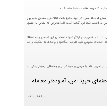
ایید تا سریعا اطلاعات شما حذف گردد.
پرتال مشاغل ایران در جهت رشد فرهنگ بازاریابی و کمک به جامعه بازاریابی و اقتصاد کشور عزیزمان این وب سایت را راه اندازی نموده و با تلاش و کوشش 4 ساله سعی در تهیه جامع بانک اطلاعاتی مشاغل شهری و
 اختیار شما قرار گرفته است.فلذا عزیزانی که تمایل به حضور
هيئت محترم دولت طي مصوبه شماره 99517/ت49016 ه مورخ 01/09/1393، آيين نامه اجرايي قانون انتشار و دسترسي آزاد به اطلاعات مصوب سال 1388 را تصويب و ابلاغ نموده است. بر اين اساس و به استناد
نت محترم طرح و برنامه وزارت متبوع مبني بر اينکه اطلاعات عمومي کليه طرحها، بنگاهها و واحدها به تفکيک و اعم
 تحویل کالا یا خودروی خود در ازای چک‌های رمزدار بانکی، با
هنمای خرید امن، آسوده‌تر معامله
با تشکر از شما