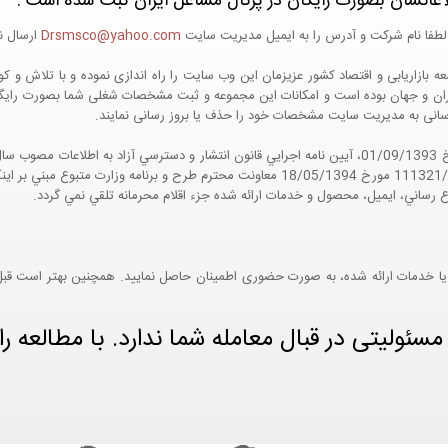
اعاتشان بصورت رایگان در پرتال مشاغل ایران ثبت شده است :
لطفا نام شرکت و آدرس را به ایمیل مدیریت سایت
Drsmsco@yahoo.com
ارسال نم
 و جهان بوده است و امکانات این مجموعه و ثبت مشخصات شغلی شما بصورت رایگان در
ع رسانی به مدیریت سایت مشخصات خود را حذف یا بروز رسانی نمایند.
مواد 5 و 9 آيين نامه اجرايي و همچنين با تکيه بر نامه شماره 111321/60 مورخ 18/05/1394 معاو
ع رساني، ايميل، محصول و خدمات ارائه شده جزء اقلام محرمانه تلقي نمي گردد.
یا خدمات ارائه شده، به صورت حضوری اطمینان حاصل نمایید. همچنین بهتر است قبل از
ئولیتی در قبال معامله شما ندارد. با مطالعه را