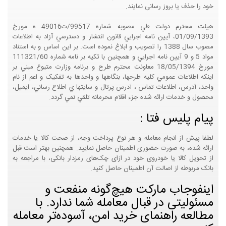
خود را حذف یا بروز رسانی نمایند.
هيئت محترم دولت طي مصوبه شماره 99517/ت49016 ه مورخ
01/09/1393، آيين نامه اجرايي قانون انتشار و دسترسي آزاد به اطلاعات
مصوب سال 1388 را تصويب و ابلاغ نموده است. بر اين اساس و به استناد
مواد 5 و 9 آيين نامه اجرايي و همچنين با تکيه بر نامه شماره 111321/60
مورخ 18/05/1394 معاونت محترم طرح و برنامه وزارت متبوع مبني بر
اينکه اطلاعات عمومي کليه طرحها، بنگاهها و واحدها به تفکيک و اعم از نام
واحد، آدرس، اطلاعات تماس ، آدرس پرتال و سايتها ي اطلاع رساني، ايميل،
محصول و خدمات ارائه شده جزء اقلام محرمانه تلقي نمي گردد.
پیام پلیس فتا :
لطفا پیش از انجام معامله و هر نوع پرداخت وجه، از صحت کالا یا خدمات
ارائه شده، به صورت حضوری اطمینان حاصل نمایید. همچنین بهتر است قبل
از تحویل کالا یا خودروی خود در ازای چک‌های رمزدار بانکی، با مراجعه به
بانک مربوطه از اصالت آن اطمینان حاصل کنید.
اینفوجاب مارکت هیچ‌گونه منفعت و
مسئولیتی در قبال معامله شما ندارد. با
مطالعه راهنمای خرید امن، آسوده‌تر معامله