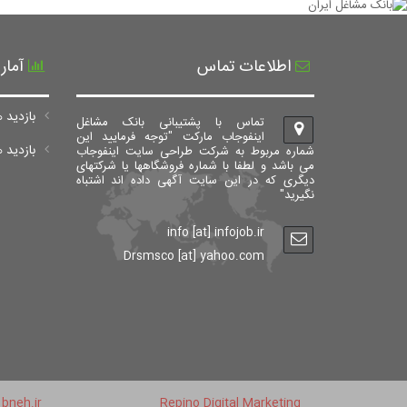
اطلاعات تماس
آمار
بازدید ه
تماس با پشتیبانی بانک مشاغل
اینفوجاب مارکت "توجه فرمایید این
بازدید های ک
شماره مربوط به شرکت طراحی سایت اینفوجاب
می باشد و لطفا با شماره فروشگاهها یا شرکتهای
دیگری که در این سایت آگهی داده اند اشتباه
نگیرید"
info [at] infojob.ir
Drsmsco [at] yahoo.com
bneh.ir
Repino Digital Marketing