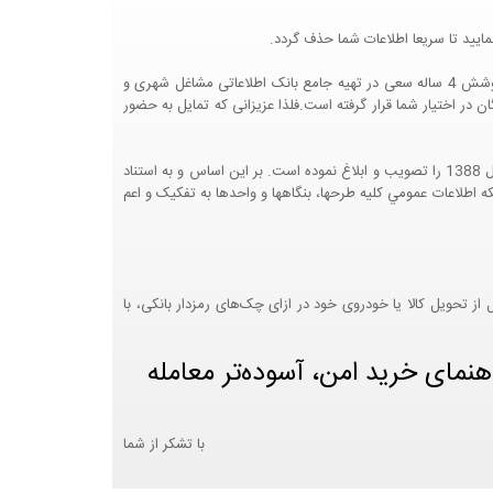
ایید تا سریعا اطلاعات شما حذف گردد.
پرتال مشاغل ایران در جهت رشد فرهنگ بازاریابی و کمک به جامعه بازاریابی و اقتصاد کشور عزیزمان این وب سایت را راه اندازی نموده و با تلاش و کوشش 4 ساله سعی در تهیه جامع بانک اطلاعاتی مشاغل شهری و
 اختیار شما قرار گرفته است.فلذا عزیزانی که تمایل به حضور
هيئت محترم دولت طي مصوبه شماره 99517/ت49016 ه مورخ 01/09/1393، آيين نامه اجرايي قانون انتشار و دسترسي آزاد به اطلاعات مصوب سال 1388 را تصويب و ابلاغ نموده است. بر اين اساس و به استناد
نت محترم طرح و برنامه وزارت متبوع مبني بر اينکه اطلاعات عمومي کليه طرحها، بنگاهها و واحدها به تفکيک و اعم
 تحویل کالا یا خودروی خود در ازای چک‌های رمزدار بانکی، با
هنمای خرید امن، آسوده‌تر معامله
با تشکر از شما