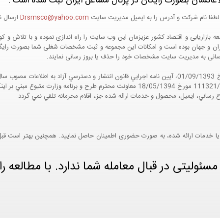
اعاتشان بصورت رایگان در پرتال مشاغل ایران ثبت شده است :
لطفا نام شرکت و آدرس را به ایمیل مدیریت سایت
Drsmsco@yahoo.com
ارسال نم
 و جهان بوده است و امکانات این مجموعه و ثبت مشخصات شغلی شما بصورت رایگان در
ع رسانی به مدیریت سایت مشخصات خود را حذف یا بروز رسانی نمایند.
مواد 5 و 9 آيين نامه اجرايي و همچنين با تکيه بر نامه شماره 111321/60 مورخ 18/05/1394 معاو
ع رساني، ايميل، محصول و خدمات ارائه شده جزء اقلام محرمانه تلقي نمي گردد.
یا خدمات ارائه شده، به صورت حضوری اطمینان حاصل نمایید. همچنین بهتر است قبل از
ئولیتی در قبال معامله شما ندارد. با مطالعه را