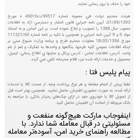
خود را حذف یا بروز رسانی نمایند.
هيئت محترم دولت طي مصوبه شماره 99517/ت49016 ه مورخ
01/09/1393، آيين نامه اجرايي قانون انتشار و دسترسي آزاد به اطلاعات
مصوب سال 1388 را تصويب و ابلاغ نموده است. بر اين اساس و به استناد
مواد 5 و 9 آيين نامه اجرايي و همچنين با تکيه بر نامه شماره 111321/60
مورخ 18/05/1394 معاونت محترم طرح و برنامه وزارت متبوع مبني بر
اينکه اطلاعات عمومي کليه طرحها، بنگاهها و واحدها به تفکيک و اعم از نام
واحد، آدرس، اطلاعات تماس ، آدرس پرتال و سايتها ي اطلاع رساني، ايميل،
محصول و خدمات ارائه شده جزء اقلام محرمانه تلقي نمي گردد.
پیام پلیس فتا :
لطفا پیش از انجام معامله و هر نوع پرداخت وجه، از صحت کالا یا خدمات
ارائه شده، به صورت حضوری اطمینان حاصل نمایید. همچنین بهتر است قبل
از تحویل کالا یا خودروی خود در ازای چک‌های رمزدار بانکی، با مراجعه به
بانک مربوطه از اصالت آن اطمینان حاصل کنید.
اینفوجاب مارکت هیچ‌گونه منفعت و
مسئولیتی در قبال معامله شما ندارد. با
مطالعه راهنمای خرید امن، آسوده‌تر معامله