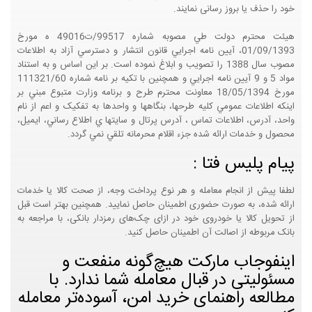
خود را حذف یا بروز رسانی نمایند.
هيئت محترم دولت طي مصوبه شماره 99517/ت49016 ه مورخ
01/09/1393، آيين نامه اجرايي قانون انتشار و دسترسي آزاد به اطلاعات
مصوب سال 1388 را تصويب و ابلاغ نموده است. بر اين اساس و به استناد
مواد 5 و 9 آيين نامه اجرايي و همچنين با تکيه بر نامه شماره 111321/60
مورخ 18/05/1394 معاونت محترم طرح و برنامه وزارت متبوع مبني بر
اينکه اطلاعات عمومي کليه طرحها، بنگاهها و واحدها به تفکيک و اعم از نام
واحد، آدرس، اطلاعات تماس ، آدرس پرتال و سايتها ي اطلاع رساني، ايميل،
محصول و خدمات ارائه شده جزء اقلام محرمانه تلقي نمي گردد.
پیام پلیس فتا :
لطفا پیش از انجام معامله و هر نوع پرداخت وجه، از صحت کالا یا خدمات
ارائه شده، به صورت حضوری اطمینان حاصل نمایید. همچنین بهتر است قبل
از تحویل کالا یا خودروی خود در ازای چک‌های رمزدار بانکی، با مراجعه به
بانک مربوطه از اصالت آن اطمینان حاصل کنید.
اینفوجاب مارکت هیچ‌گونه منفعت و
مسئولیتی در قبال معامله شما ندارد. با
مطالعه راهنمای خرید امن، آسوده‌تر معامله