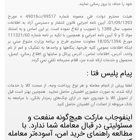
خود را حذف یا بروز رسانی نمایند.
هيئت محترم دولت طي مصوبه شماره 99517/ت49016 ه مورخ
01/09/1393، آيين نامه اجرايي قانون انتشار و دسترسي آزاد به اطلاعات
مصوب سال 1388 را تصويب و ابلاغ نموده است. بر اين اساس و به استناد
مواد 5 و 9 آيين نامه اجرايي و همچنين با تکيه بر نامه شماره 111321/60
مورخ 18/05/1394 معاونت محترم طرح و برنامه وزارت متبوع مبني بر
اينکه اطلاعات عمومي کليه طرحها، بنگاهها و واحدها به تفکيک و اعم از نام
واحد، آدرس، اطلاعات تماس ، آدرس پرتال و سايتها ي اطلاع رساني، ايميل،
محصول و خدمات ارائه شده جزء اقلام محرمانه تلقي نمي گردد.
پیام پلیس فتا :
لطفا پیش از انجام معامله و هر نوع پرداخت وجه، از صحت کالا یا خدمات
ارائه شده، به صورت حضوری اطمینان حاصل نمایید. همچنین بهتر است قبل
از تحویل کالا یا خودروی خود در ازای چک‌های رمزدار بانکی، با مراجعه به
بانک مربوطه از اصالت آن اطمینان حاصل کنید.
اینفوجاب مارکت هیچ‌گونه منفعت و
مسئولیتی در قبال معامله شما ندارد. با
مطالعه راهنمای خرید امن، آسوده‌تر معامله