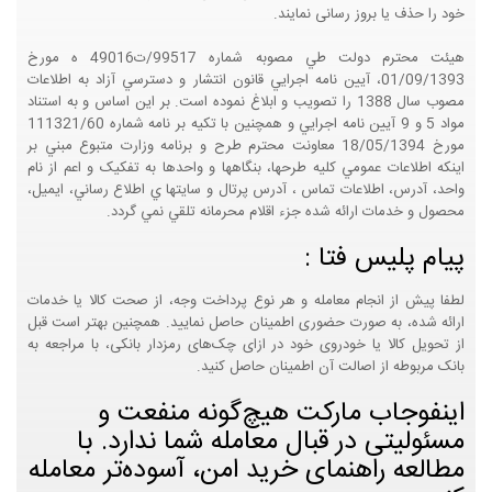
خود را حذف یا بروز رسانی نمایند.
هيئت محترم دولت طي مصوبه شماره 99517/ت49016 ه مورخ
01/09/1393، آيين نامه اجرايي قانون انتشار و دسترسي آزاد به اطلاعات
مصوب سال 1388 را تصويب و ابلاغ نموده است. بر اين اساس و به استناد
مواد 5 و 9 آيين نامه اجرايي و همچنين با تکيه بر نامه شماره 111321/60
مورخ 18/05/1394 معاونت محترم طرح و برنامه وزارت متبوع مبني بر
اينکه اطلاعات عمومي کليه طرحها، بنگاهها و واحدها به تفکيک و اعم از نام
واحد، آدرس، اطلاعات تماس ، آدرس پرتال و سايتها ي اطلاع رساني، ايميل،
محصول و خدمات ارائه شده جزء اقلام محرمانه تلقي نمي گردد.
پیام پلیس فتا :
لطفا پیش از انجام معامله و هر نوع پرداخت وجه، از صحت کالا یا خدمات
ارائه شده، به صورت حضوری اطمینان حاصل نمایید. همچنین بهتر است قبل
از تحویل کالا یا خودروی خود در ازای چک‌های رمزدار بانکی، با مراجعه به
بانک مربوطه از اصالت آن اطمینان حاصل کنید.
اینفوجاب مارکت هیچ‌گونه منفعت و
مسئولیتی در قبال معامله شما ندارد. با
مطالعه راهنمای خرید امن، آسوده‌تر معامله