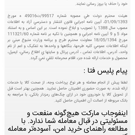
خود را حذف یا بروز رسانی نمایند.
هيئت محترم دولت طي مصوبه شماره 99517/ت49016 ه مورخ
01/09/1393، آيين نامه اجرايي قانون انتشار و دسترسي آزاد به اطلاعات
مصوب سال 1388 را تصويب و ابلاغ نموده است. بر اين اساس و به استناد
مواد 5 و 9 آيين نامه اجرايي و همچنين با تکيه بر نامه شماره 111321/60
مورخ 18/05/1394 معاونت محترم طرح و برنامه وزارت متبوع مبني بر
اينکه اطلاعات عمومي کليه طرحها، بنگاهها و واحدها به تفکيک و اعم از نام
واحد، آدرس، اطلاعات تماس ، آدرس پرتال و سايتها ي اطلاع رساني، ايميل،
محصول و خدمات ارائه شده جزء اقلام محرمانه تلقي نمي گردد.
پیام پلیس فتا :
لطفا پیش از انجام معامله و هر نوع پرداخت وجه، از صحت کالا یا خدمات
ارائه شده، به صورت حضوری اطمینان حاصل نمایید. همچنین بهتر است قبل
از تحویل کالا یا خودروی خود در ازای چک‌های رمزدار بانکی، با مراجعه به
بانک مربوطه از اصالت آن اطمینان حاصل کنید.
اینفوجاب مارکت هیچ‌گونه منفعت و
مسئولیتی در قبال معامله شما ندارد. با
مطالعه راهنمای خرید امن، آسوده‌تر معامله