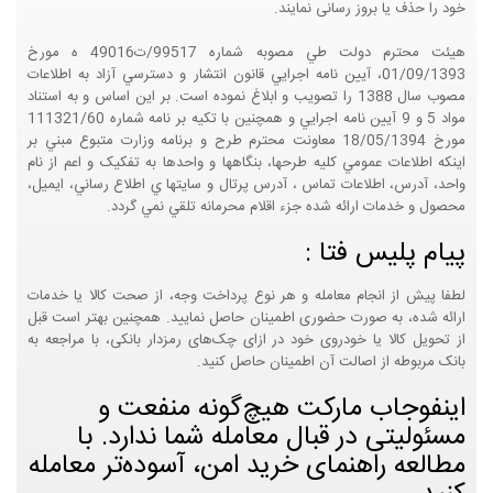
خود را حذف یا بروز رسانی نمایند.
هيئت محترم دولت طي مصوبه شماره 99517/ت49016 ه مورخ
01/09/1393، آيين نامه اجرايي قانون انتشار و دسترسي آزاد به اطلاعات
مصوب سال 1388 را تصويب و ابلاغ نموده است. بر اين اساس و به استناد
مواد 5 و 9 آيين نامه اجرايي و همچنين با تکيه بر نامه شماره 111321/60
مورخ 18/05/1394 معاونت محترم طرح و برنامه وزارت متبوع مبني بر
اينکه اطلاعات عمومي کليه طرحها، بنگاهها و واحدها به تفکيک و اعم از نام
واحد، آدرس، اطلاعات تماس ، آدرس پرتال و سايتها ي اطلاع رساني، ايميل،
محصول و خدمات ارائه شده جزء اقلام محرمانه تلقي نمي گردد.
پیام پلیس فتا :
لطفا پیش از انجام معامله و هر نوع پرداخت وجه، از صحت کالا یا خدمات
ارائه شده، به صورت حضوری اطمینان حاصل نمایید. همچنین بهتر است قبل
از تحویل کالا یا خودروی خود در ازای چک‌های رمزدار بانکی، با مراجعه به
بانک مربوطه از اصالت آن اطمینان حاصل کنید.
اینفوجاب مارکت هیچ‌گونه منفعت و
مسئولیتی در قبال معامله شما ندارد. با
مطالعه راهنمای خرید امن، آسوده‌تر معامله