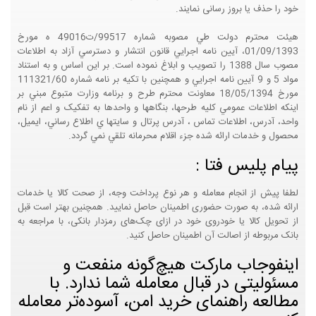
خود را حذف یا بروز رسانی نمایند.
هيئت محترم دولت طي مصوبه شماره 99517/ت49016 ه مورخ
01/09/1393، آيين نامه اجرايي قانون انتشار و دسترسي آزاد به اطلاعات
مصوب سال 1388 را تصويب و ابلاغ نموده است. بر اين اساس و به استناد
مواد 5 و 9 آيين نامه اجرايي و همچنين با تکيه بر نامه شماره 111321/60
مورخ 18/05/1394 معاونت محترم طرح و برنامه وزارت متبوع مبني بر
اينکه اطلاعات عمومي کليه طرحها، بنگاهها و واحدها به تفکيک و اعم از نام
واحد، آدرس، اطلاعات تماس ، آدرس پرتال و سايتها ي اطلاع رساني، ايميل،
محصول و خدمات ارائه شده جزء اقلام محرمانه تلقي نمي گردد.
پیام پلیس فتا :
لطفا پیش از انجام معامله و هر نوع پرداخت وجه، از صحت کالا یا خدمات
ارائه شده، به صورت حضوری اطمینان حاصل نمایید. همچنین بهتر است قبل
از تحویل کالا یا خودروی خود در ازای چک‌های رمزدار بانکی، با مراجعه به
بانک مربوطه از اصالت آن اطمینان حاصل کنید.
اینفوجاب مارکت هیچ‌گونه منفعت و
مسئولیتی در قبال معامله شما ندارد. با
مطالعه راهنمای خرید امن، آسوده‌تر معامله