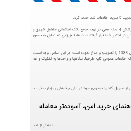
ایید تا سریعا اطلاعات شما حذف گردد.
پرتال مشاغل ایران در جهت رشد فرهنگ بازاریابی و کمک به جامعه بازاریابی و اقتصاد کشور عزیزمان این وب سایت را راه اندازی نموده و با تلاش و کوشش 4 ساله سعی در تهیه جامع بانک اطلاعاتی مشاغل شهری و
 اختیار شما قرار گرفته است.فلذا عزیزانی که تمایل به حضور
هيئت محترم دولت طي مصوبه شماره 99517/ت49016 ه مورخ 01/09/1393، آيين نامه اجرايي قانون انتشار و دسترسي آزاد به اطلاعات مصوب سال 1388 را تصويب و ابلاغ نموده است. بر اين اساس و به استناد
نت محترم طرح و برنامه وزارت متبوع مبني بر اينکه اطلاعات عمومي کليه طرحها، بنگاهها و واحدها به تفکيک و اعم
 تحویل کالا یا خودروی خود در ازای چک‌های رمزدار بانکی، با
هنمای خرید امن، آسوده‌تر معامله
با تشکر از شما