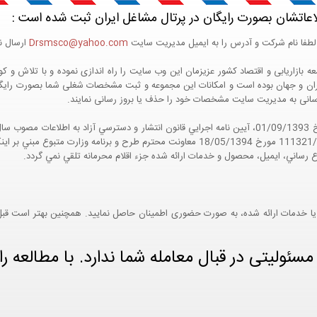
اعاتشان بصورت رایگان در پرتال مشاغل ایران ثبت شده است :
لطفا نام شرکت و آدرس را به ایمیل مدیریت سایت
Drsmsco@yahoo.com
ارسال نم
 و جهان بوده است و امکانات این مجموعه و ثبت مشخصات شغلی شما بصورت رایگان در
ع رسانی به مدیریت سایت مشخصات خود را حذف یا بروز رسانی نمایند.
مواد 5 و 9 آيين نامه اجرايي و همچنين با تکيه بر نامه شماره 111321/60 مورخ 18/05/1394 معاو
ع رساني، ايميل، محصول و خدمات ارائه شده جزء اقلام محرمانه تلقي نمي گردد.
یا خدمات ارائه شده، به صورت حضوری اطمینان حاصل نمایید. همچنین بهتر است قبل از
ئولیتی در قبال معامله شما ندارد. با مطالعه را