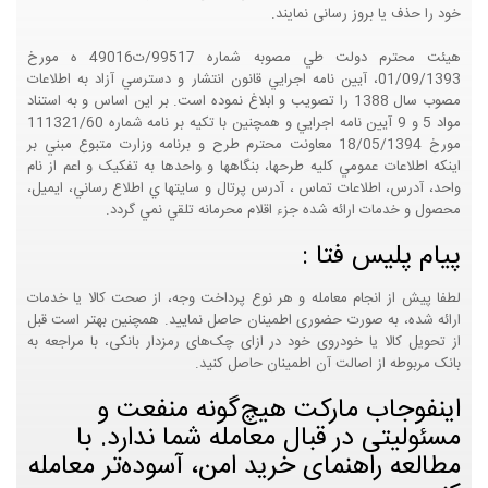
خود را حذف یا بروز رسانی نمایند.
هيئت محترم دولت طي مصوبه شماره 99517/ت49016 ه مورخ
01/09/1393، آيين نامه اجرايي قانون انتشار و دسترسي آزاد به اطلاعات
مصوب سال 1388 را تصويب و ابلاغ نموده است. بر اين اساس و به استناد
مواد 5 و 9 آيين نامه اجرايي و همچنين با تکيه بر نامه شماره 111321/60
مورخ 18/05/1394 معاونت محترم طرح و برنامه وزارت متبوع مبني بر
اينکه اطلاعات عمومي کليه طرحها، بنگاهها و واحدها به تفکيک و اعم از نام
واحد، آدرس، اطلاعات تماس ، آدرس پرتال و سايتها ي اطلاع رساني، ايميل،
محصول و خدمات ارائه شده جزء اقلام محرمانه تلقي نمي گردد.
پیام پلیس فتا :
لطفا پیش از انجام معامله و هر نوع پرداخت وجه، از صحت کالا یا خدمات
ارائه شده، به صورت حضوری اطمینان حاصل نمایید. همچنین بهتر است قبل
از تحویل کالا یا خودروی خود در ازای چک‌های رمزدار بانکی، با مراجعه به
بانک مربوطه از اصالت آن اطمینان حاصل کنید.
اینفوجاب مارکت هیچ‌گونه منفعت و
مسئولیتی در قبال معامله شما ندارد. با
مطالعه راهنمای خرید امن، آسوده‌تر معامله