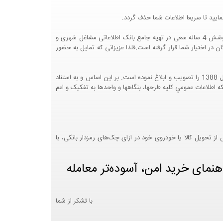
ایید تا سریعا اطلاعات شما حذف گردد.
پرتال مشاغل ایران در جهت رشد فرهنگ بازاریابی و کمک به جامعه بازاریابی و اقتصاد کشور عزیزمان این وب سایت را راه اندازی نموده و با تلاش و کوشش 4 ساله سعی در تهیه جامع بانک اطلاعاتی مشاغل شهری و
 اختیار شما قرار گرفته است.فلذا عزیزانی که تمایل به حضور
هيئت محترم دولت طي مصوبه شماره 99517/ت49016 ه مورخ 01/09/1393، آيين نامه اجرايي قانون انتشار و دسترسي آزاد به اطلاعات مصوب سال 1388 را تصويب و ابلاغ نموده است. بر اين اساس و به استناد
نت محترم طرح و برنامه وزارت متبوع مبني بر اينکه اطلاعات عمومي کليه طرحها، بنگاهها و واحدها به تفکيک و اعم
 تحویل کالا یا خودروی خود در ازای چک‌های رمزدار بانکی، با
هنمای خرید امن، آسوده‌تر معامله
با تشکر از شما