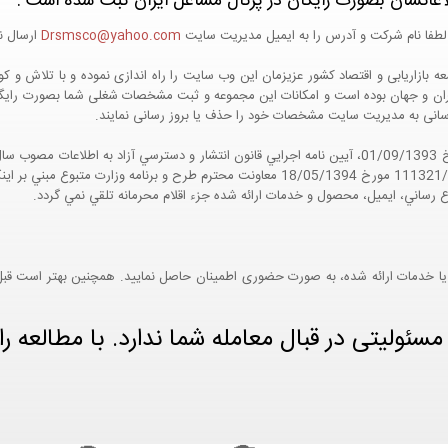
اعاتشان بصورت رایگان در پرتال مشاغل ایران ثبت شده است :
لطفا نام شرکت و آدرس را به ایمیل مدیریت سایت
Drsmsco@yahoo.com
ارسال نم
 و جهان بوده است و امکانات این مجموعه و ثبت مشخصات شغلی شما بصورت رایگان در
ع رسانی به مدیریت سایت مشخصات خود را حذف یا بروز رسانی نمایند.
مواد 5 و 9 آيين نامه اجرايي و همچنين با تکيه بر نامه شماره 111321/60 مورخ 18/05/1394 معاو
ع رساني، ايميل، محصول و خدمات ارائه شده جزء اقلام محرمانه تلقي نمي گردد.
یا خدمات ارائه شده، به صورت حضوری اطمینان حاصل نمایید. همچنین بهتر است قبل از
ئولیتی در قبال معامله شما ندارد. با مطالعه را