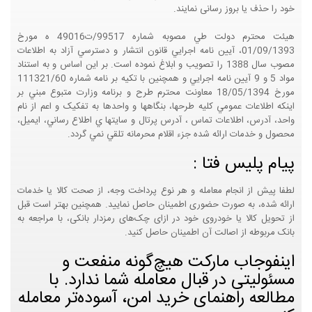
خود را حذف یا بروز رسانی نمایند.
هيئت محترم دولت طي مصوبه شماره 99517/ت49016 ه مورخ
01/09/1393، آيين نامه اجرايي قانون انتشار و دسترسي آزاد به اطلاعات
مصوب سال 1388 را تصويب و ابلاغ نموده است. بر اين اساس و به استناد
مواد 5 و 9 آيين نامه اجرايي و همچنين با تکيه بر نامه شماره 111321/60
مورخ 18/05/1394 معاونت محترم طرح و برنامه وزارت متبوع مبني بر
اينکه اطلاعات عمومي کليه طرحها، بنگاهها و واحدها به تفکيک و اعم از نام
واحد، آدرس، اطلاعات تماس ، آدرس پرتال و سايتها ي اطلاع رساني، ايميل،
محصول و خدمات ارائه شده جزء اقلام محرمانه تلقي نمي گردد.
پیام پلیس فتا :
لطفا پیش از انجام معامله و هر نوع پرداخت وجه، از صحت کالا یا خدمات
ارائه شده، به صورت حضوری اطمینان حاصل نمایید. همچنین بهتر است قبل
از تحویل کالا یا خودروی خود در ازای چک‌های رمزدار بانکی، با مراجعه به
بانک مربوطه از اصالت آن اطمینان حاصل کنید.
اینفوجاب مارکت هیچ‌گونه منفعت و
مسئولیتی در قبال معامله شما ندارد. با
مطالعه راهنمای خرید امن، آسوده‌تر معامله