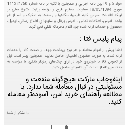
مواد 5 و 9 آيين نامه اجرايي و همچنين با تکيه بر نامه شماره 111321/60
مورخ 18/05/1394 معاونت محترم طرح و برنامه وزارت متبوع مبني بر
اينکه اطلاعات عمومي کليه طرحها، بنگاهها و واحدها به تفکيک و اعم از نام
واحد، آدرس، اطلاعات تماس ، آدرس پرتال و سايتها ي اطلاع رساني، ايميل،
محصول و خدمات ارائه شده جزء اقلام محرمانه تلقي نمي گردد.
پیام پلیس فتا :
لطفا پیش از انجام معامله و هر نوع پرداخت وجه، از صحت کالا یا خدمات
ارائه شده، به صورت حضوری اطمینان حاصل نمایید. همچنین بهتر است قبل
از تحویل کالا یا خودروی خود در ازای چک‌های رمزدار بانکی، با مراجعه به
بانک مربوطه از اصالت آن اطمینان حاصل کنید.
اینفوجاب مارکت هیچ‌گونه منفعت و
مسئولیتی در قبال معامله شما ندارد. با
مطالعه راهنمای خرید امن، آسوده‌تر معامله
کنید.
با تشکر از شما