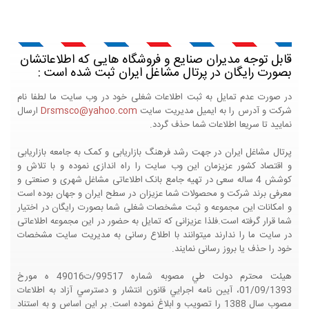
قابل توجه مدیران صنایع و فروشگاه هایی که اطلاعاتشان
بصورت رایگان در پرتال مشاغل ایران ثبت شده است :
در صورت عدم تمایل به ثبت اطلاعات شغلی خود در وب سایت ما لطفا نام
شرکت و آدرس را به ایمیل مدیریت سایت
Drsmsco@yahoo.com
ارسال
نمایید تا سریعا اطلاعات شما حذف گردد.
پرتال مشاغل ایران در جهت رشد فرهنگ بازاریابی و کمک به جامعه بازاریابی
و اقتصاد کشور عزیزمان این وب سایت را راه اندازی نموده و با تلاش و
کوشش 4 ساله سعی در تهیه جامع بانک اطلاعاتی مشاغل شهری و صنعتی و
معرفی برند شرکت و محصولات شما عزیزان در سطح ایران و جهان بوده است
و امکانات این مجموعه و ثبت مشخصات شغلی شما بصورت رایگان در اختیار
شما قرار گرفته است.فلذا عزیزانی که تمایل به حضور در این مجموعه اطلاعاتی
در سایت ما را ندارند میتوانند با اطلاع رسانی به مدیریت سایت مشخصات
خود را حذف یا بروز رسانی نمایند.
هيئت محترم دولت طي مصوبه شماره 99517/ت49016 ه مورخ
01/09/1393، آيين نامه اجرايي قانون انتشار و دسترسي آزاد به اطلاعات
مصوب سال 1388 را تصويب و ابلاغ نموده است. بر اين اساس و به استناد