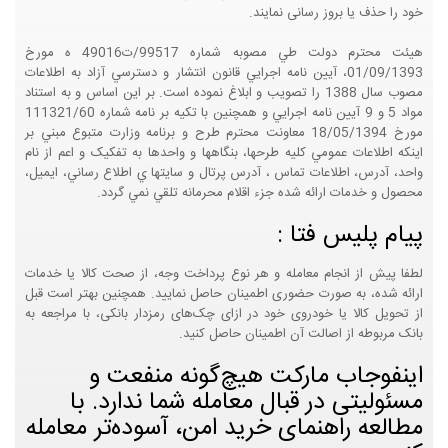
خود را حذف یا بروز رسانی نمایند.
هيئت محترم دولت طي مصوبه شماره 99517/ت49016 ه مورخ
01/09/1393، آيين نامه اجرايي قانون انتشار و دسترسي آزاد به اطلاعات
مصوب سال 1388 را تصويب و ابلاغ نموده است. بر اين اساس و به استناد
مواد 5 و 9 آيين نامه اجرايي و همچنين با تکيه بر نامه شماره 111321/60
مورخ 18/05/1394 معاونت محترم طرح و برنامه وزارت متبوع مبني بر
اينکه اطلاعات عمومي کليه طرحها، بنگاهها و واحدها به تفکيک و اعم از نام
واحد، آدرس، اطلاعات تماس ، آدرس پرتال و سايتها ي اطلاع رساني، ايميل،
محصول و خدمات ارائه شده جزء اقلام محرمانه تلقي نمي گردد.
پیام پلیس فتا :
لطفا پیش از انجام معامله و هر نوع پرداخت وجه، از صحت کالا یا خدمات
ارائه شده، به صورت حضوری اطمینان حاصل نمایید. همچنین بهتر است قبل
از تحویل کالا یا خودروی خود در ازای چک‌های رمزدار بانکی، با مراجعه به
بانک مربوطه از اصالت آن اطمینان حاصل کنید.
اینفوجاب مارکت هیچ‌گونه منفعت و
مسئولیتی در قبال معامله شما ندارد. با
مطالعه راهنمای خرید امن، آسوده‌تر معامله