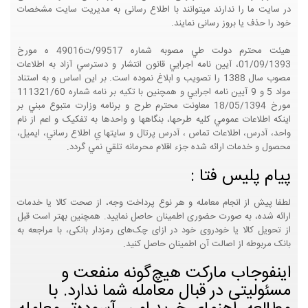
در سایت ما را ندارند میتوانند با اطلاع رسانی به مدیریت سایت مشخصات
خود را حذف یا بروز رسانی نمایند.
هيئت محترم دولت طي مصوبه شماره 99517/ت49016 ه مورخ
01/09/1393، آيين نامه اجرايي قانون انتشار و دسترسي آزاد به اطلاعات
مصوب سال 1388 را تصويب و ابلاغ نموده است. بر اين اساس و به استناد
مواد 5 و 9 آيين نامه اجرايي و همچنين با تکيه بر نامه شماره 111321/60
مورخ 18/05/1394 معاونت محترم طرح و برنامه وزارت متبوع مبني بر
اينکه اطلاعات عمومي کليه طرحها، بنگاهها و واحدها به تفکيک و اعم از نام
واحد، آدرس، اطلاعات تماس ، آدرس پرتال و سايتها ي اطلاع رساني، ايميل،
محصول و خدمات ارائه شده جزء اقلام محرمانه تلقي نمي گردد.
پیام پلیس فتا :
لطفا پیش از انجام معامله و هر نوع پرداخت وجه، از صحت کالا یا خدمات
ارائه شده، به صورت حضوری اطمینان حاصل نمایید. همچنین بهتر است قبل
از تحویل کالا یا خودروی خود در ازای چک‌های رمزدار بانکی، با مراجعه به
بانک مربوطه از اصالت آن اطمینان حاصل کنید.
اینفوجاب مارکت هیچ‌گونه منفعت و
مسئولیتی در قبال معامله شما ندارد. با