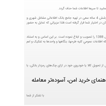
ایید تا سریعا اطلاعات شما حذف گردد.
پرتال مشاغل ایران در جهت رشد فرهنگ بازاریابی و کمک به جامعه بازاریابی و اقتصاد کشور عزیزمان این وب سایت را راه اندازی نموده و با تلاش و کوشش 4 ساله سعی در تهیه جامع بانک اطلاعاتی مشاغل شهری و
 اختیار شما قرار گرفته است.فلذا عزیزانی که تمایل به حضور
هيئت محترم دولت طي مصوبه شماره 99517/ت49016 ه مورخ 01/09/1393، آيين نامه اجرايي قانون انتشار و دسترسي آزاد به اطلاعات مصوب سال 1388 را تصويب و ابلاغ نموده است. بر اين اساس و به استناد
نت محترم طرح و برنامه وزارت متبوع مبني بر اينکه اطلاعات عمومي کليه طرحها، بنگاهها و واحدها به تفکيک و اعم
 تحویل کالا یا خودروی خود در ازای چک‌های رمزدار بانکی، با
هنمای خرید امن، آسوده‌تر معامله
با تشکر از شما