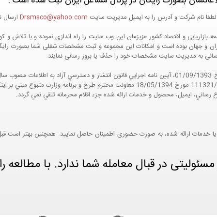
اعاتشان بصورت رایگان در پرتال مشاغل ایران ثبت شده است :
لطفا نام شرکت و آدرس را به ایمیل مدیریت سایت
Drsmsco@yahoo.com
ارسال نم
 و جهان بوده است و امکانات این مجموعه و ثبت مشخصات شغلی شما بصورت رایگان در
ع رسانی به مدیریت سایت مشخصات خود را حذف یا بروز رسانی نمایند.
مواد 5 و 9 آيين نامه اجرايي و همچنين با تکيه بر نامه شماره 111321/60 مورخ 18/05/1394 معاو
ع رساني، ايميل، محصول و خدمات ارائه شده جزء اقلام محرمانه تلقي نمي گردد.
یا خدمات ارائه شده، به صورت حضوری اطمینان حاصل نمایید. همچنین بهتر است قبل از
ئولیتی در قبال معامله شما ندارد. با مطالعه را