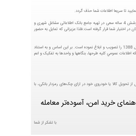
ایید تا سریعا اطلاعات شما حذف گردد.
پرتال مشاغل ایران در جهت رشد فرهنگ بازاریابی و کمک به جامعه بازاریابی و اقتصاد کشور عزیزمان این وب سایت را راه اندازی نموده و با تلاش و کوشش 4 ساله سعی در تهیه جامع بانک اطلاعاتی مشاغل شهری و
 اختیار شما قرار گرفته است.فلذا عزیزانی که تمایل به حضور
هيئت محترم دولت طي مصوبه شماره 99517/ت49016 ه مورخ 01/09/1393، آيين نامه اجرايي قانون انتشار و دسترسي آزاد به اطلاعات مصوب سال 1388 را تصويب و ابلاغ نموده است. بر اين اساس و به استناد
نت محترم طرح و برنامه وزارت متبوع مبني بر اينکه اطلاعات عمومي کليه طرحها، بنگاهها و واحدها به تفکيک و اعم
 تحویل کالا یا خودروی خود در ازای چک‌های رمزدار بانکی، با
هنمای خرید امن، آسوده‌تر معامله
با تشکر از شما