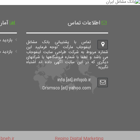
اطلاعات تماس
آمار
بازدید ه
تماس با پشتیبانی بانک مشاغل
اینفوجاب مارکت "توجه فرمایید این
بازدید های ک
شماره مربوط به شرکت طراحی سایت اینفوجاب
می باشد و لطفا با شماره فروشگاهها یا شرکتهای
دیگری که در این سایت آگهی داده اند اشتباه
نگیرید"
info [at] infojob.ir
Drsmsco [at] yahoo.com
bneh.ir
Repino Digital Marketing