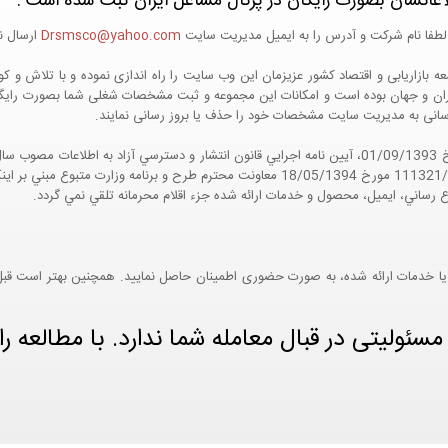
اعاتشان بصورت رایگان در پرتال مشاغل ایران ثبت شده است :
لطفا نام شرکت و آدرس را به ایمیل مدیریت سایت
Drsmsco@yahoo.com
ارسال نم
 و جهان بوده است و امکانات این مجموعه و ثبت مشخصات شغلی شما بصورت رایگان در
ع رسانی به مدیریت سایت مشخصات خود را حذف یا بروز رسانی نمایند.
مواد 5 و 9 آيين نامه اجرايي و همچنين با تکيه بر نامه شماره 111321/60 مورخ 18/05/1394 معاو
ع رساني، ايميل، محصول و خدمات ارائه شده جزء اقلام محرمانه تلقي نمي گردد.
یا خدمات ارائه شده، به صورت حضوری اطمینان حاصل نمایید. همچنین بهتر است قبل از
ئولیتی در قبال معامله شما ندارد. با مطالعه را