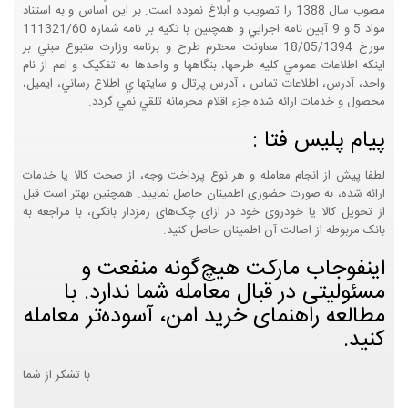
مصوب سال 1388 را تصويب و ابلاغ نموده است. بر اين اساس و به استناد
مواد 5 و 9 آيين نامه اجرايي و همچنين با تکيه بر نامه شماره 111321/60
مورخ 18/05/1394 معاونت محترم طرح و برنامه وزارت متبوع مبني بر
اينکه اطلاعات عمومي کليه طرحها، بنگاهها و واحدها به تفکيک و اعم از نام
واحد، آدرس، اطلاعات تماس ، آدرس پرتال و سايتها ي اطلاع رساني، ايميل،
محصول و خدمات ارائه شده جزء اقلام محرمانه تلقي نمي گردد.
پیام پلیس فتا :
لطفا پیش از انجام معامله و هر نوع پرداخت وجه، از صحت کالا یا خدمات
ارائه شده، به صورت حضوری اطمینان حاصل نمایید. همچنین بهتر است قبل
از تحویل کالا یا خودروی خود در ازای چک‌های رمزدار بانکی، با مراجعه به
بانک مربوطه از اصالت آن اطمینان حاصل کنید.
اینفوجاب مارکت هیچ‌گونه منفعت و
مسئولیتی در قبال معامله شما ندارد. با
مطالعه راهنمای خرید امن، آسوده‌تر معامله
کنید.
با تشکر از شما