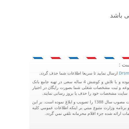
ی باشد
ست :
Drsm
ارسال نمایید تا سریعا اطلاعات شما حذف گردد.
پرتال مشاغل ایران در جهت رشد فرهنگ بازاریابی و کمک به جامعه بازاریابی و اقتصاد کشور عزیزمان این وب سایت را راه اندازی نموده و با تلاش و کوشش 4 ساله سعی در تهیه جامع بانک
وعه و ثبت مشخصات شغلی شما بصورت رایگان در اختیار
یت سایت مشخصات خود را حذف یا بروز رسانی نمایند.
هيئت محترم دولت طي مصوبه شماره 99517/ت49016 ه مورخ 01/09/1393، آيين نامه اجرايي قانون انتشار و دسترسي آزاد به اطلاعات مصوب سال 1388 را تصويب و ابلاغ نموده است. بر اين
چنين با تکيه بر نامه شماره 111321/60 مورخ 18/05/1394 معاونت محترم طرح و برنامه وزارت متبوع مبني بر اينکه اطلاعات عمومي کليه
مات ارائه شده جزء اقلام محرمانه تلقي نمي گردد.